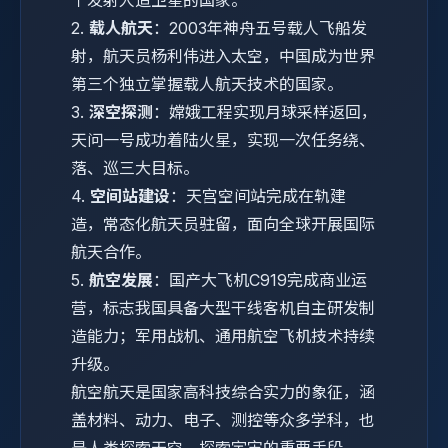
2.
载人航天
：2003年神舟五号载人飞船发
射，航天员杨利伟进入太空，中国成为世界
第三个独立掌握载人航天技术的国家。
3.
深空探测
：嫦娥工程实现月球采样返回，
天问一号成功着陆火星，实现一次任务绕、
落、巡三大目标。
4.
空间站建设
：天宫空间站完成在轨建
造，常态化航天员驻留，面向全球开展国际
航天合作。
5.
航空发展
：国产大飞机C919完成商业运
营，标志我国具备大型干线客机自主研发制
造能力；军用战机、通用航空飞机技术持续
升级。
航空航天是国家高科技综合实力的象征，涵
盖材料、动力、电子、测控等众多学科，也
是人类探索天空、探索宇宙的重要手段。