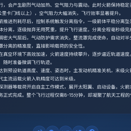
行，会产生剧烈气动加热、空气阻力与震动。此时火箭保持稳定
0公里卡门线以上），空气阻力大幅消失，飞行效率显著提升。
箭推进剂耗尽后，控制系统触发分离指令，一级箭体平稳分离坠
体分离，逐级抛弃无用死重，提升飞行速度。分离全程毫秒级完
稠密大气层后，气动防护需求消失，整流罩完成使命，自动对半
罩分离的精准度，直接影响载荷的安全性。
在真空环境下高效加速，火箭速度持续攀升，逐步逼近轨道速度
，随时准备微调飞行轨迹。
达到预设轨道高度、速度、姿态时，主发动机精准关机，末级火
代主流运载火箭入轨精度可达到米级。
探测器等载荷开启自主工作模式，展开太阳翼、启动设备。火箭
正式完成。整个飞行过程仅需8-15分钟，却凝聚了航天工程的