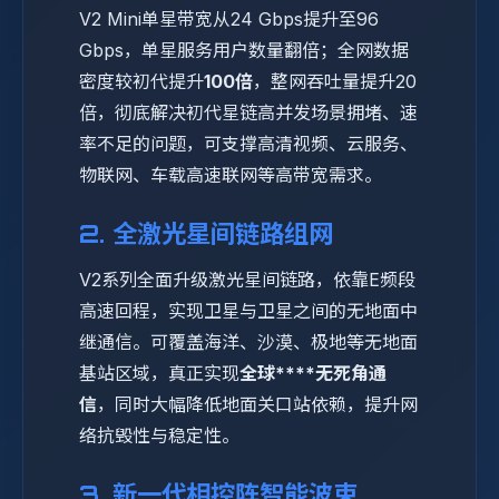
V2 Mini单星带宽从24 Gbps提升至96
Gbps，单星服务用户数量翻倍；全网数据
密度较初代提升
100倍
，整网吞吐量提升20
倍，彻底解决初代星链高并发场景拥堵、速
率不足的问题，可支撑高清视频、云服务、
物联网、车载高速联网等高带宽需求。
2. 全激光星间链路组网
V2系列全面升级激光星间链路，依靠E频段
高速回程，实现卫星与卫星之间的无地面中
继通信。可覆盖海洋、沙漠、极地等无地面
基站区域，真正实现
全球****无死角通
信
，同时大幅降低地面关口站依赖，提升网
络抗毁性与稳定性。
3. 新一代相控阵智能波束