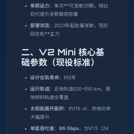
单箭运力
：单次**可发射29颗，相比
初代提升多颗载荷容量
部署状态
：2023年起批量发射，现阶
段在轨**主力
二、V2 Mini 核心基
础参数（现役标准）
设计在轨寿命
：约5年
运行轨道
：近地轨道520–550 km，极
地倾斜轨道全覆盖
太阳能展开面积
：约116 ㎡，供电功率
大幅提升
单星吞吐量
：
96 Gbps
，为V1.5（24