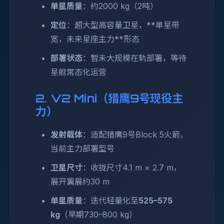
单星质量
：约2000 kg（2吨）
定位
：超大型高容量卫星，**单星带
宽，未来星座主力**形态
部署状态
：暂未大规模在轨部署，等待
星舰常态化运营
2. V2 Mini（猎鹰9号现役主
力）
发射载体
：适配猎鹰9号Block 5火箭，
当前主力部署型号
卫星尺寸
：收拢尺寸4.1 m × 2.7 m，
展开翼展约30 m
单星质量
：迭代轻量化至
525–575
kg
（早期730–800 kg）