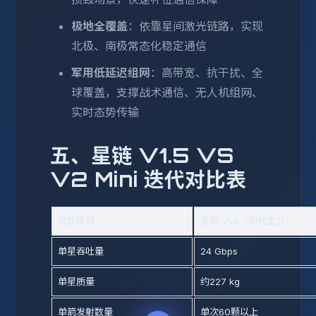
极地全覆盖
：依靠星间激光链路，实现
北极、南极常态化稳定通信
军用低延迟组网
：高带宽、抗干扰、全
球覆盖，支撑战术通信、无人机组网、
实时态势传输
五、星链 V1.5 VS
V2 Mini 迭代对比表
对比项目
星链 V1.5（初代主力）
单星吞吐量
24 Gbps
单星质量
约227 kg
单箭发射数量
单次60颗以上