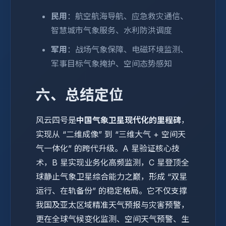
民用
：航空航海导航、应急救灾通信、
智慧城市气象服务、水利防洪调度
军用
：战场气象保障、电磁环境监测、
军事目标气象掩护、空间态势感知
六、总结定位
风云四号是
中国气象卫星现代化的里程碑
，
实现从 “二维成像” 到 “三维大气 + 空间天
气一体化” 的跨代升级。A 星验证核心技
术，B 星实现业务化高频监测，C 星登顶全
球静止气象卫星综合能力之巅，形成 “双星
运行、在轨备份” 的稳定格局。它不仅支撑
我国及亚太区域精准天气预报与灾害预警，
更在全球气候变化监测、空间天气预警、生