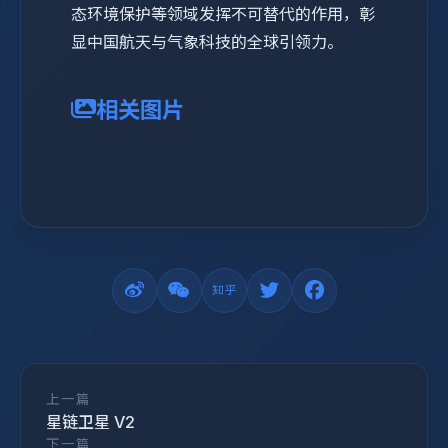
态环境保护等领域发挥不可替代的作用，彰
显中国航天与气象科技的全球引领力。
相关图片
上一篇
星链卫星 V2
下一篇