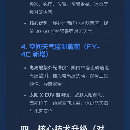
频次、强度、位置，预警雷暴、冰雹等
强对流灾害
核心优势
：弥补地面闪电监测盲区，提
前 30–60 分钟预警强对流天气
4. 空间天气监测载荷（FY-
4C 新增）
电离层紫外光谱仪
：国内**静止轨道电
离层监测，捕捉电离层扰动，保障卫星
通信、导航安全
太阳 X-EUV 监测仪
：监测太阳耀斑、
高能粒子，预警空间风暴，保护航天器
与电网安全
四、核心技术升级（对