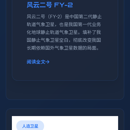
风云二号 FY-2
风云二号（FY-2）是中国第二代静止
轨道气象卫星，也是我国第一代业务
化地球静止轨道气象卫星。填补了我
国静止气象卫星空白，彻底改变我国
长期依赖国外气象卫星数据的局面。
阅读全文
人造卫星