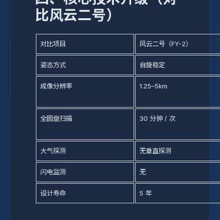
比风云二号）
对比项目
风云二号（FY-2）
姿态方式
自旋稳定
成像分辨率
1.25–5km
全圆盘扫描
30 分钟 / 次
大气探测
无垂直探测
闪电监测
无
设计寿命
5 年