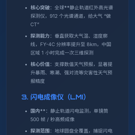
核心突破
：全球**静止轨道红外高光谱
探测仪，912 个光谱通道，给大气 “做
CT”
探测能力
：垂直获取大气温、湿度廓
线，FY-4C 分辨率提升至 8km，中国
区域 1 小时完成一次三维探测
核心价值
：支撑数值天气预报，显著提
升暴雨、寒潮、强对流等灾害性天气预
报精度
3. 闪电成像仪（LMI）
国内**
：静止轨道闪电监测，单镜筒
500 帧 / 秒高频成像
探测范围
：地球圆盘全覆盖，捕捉闪电