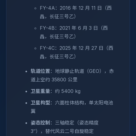
FY-4A：2016 年 12 月 11 日（西
昌，长征三号乙）
FY-4B：2021 年 6 月 3 日（西
昌，长征三号乙）
FY-4C：2025 年 12 月 27 日（西
昌，长征三号乙）
轨道位置
：地球静止轨道（GEO），赤
道上空约 35800 公里
卫星重量
：约 5400 kg
卫星构型
：六面柱体结构，单太阳电池
翼
姿态控制
：三轴稳定（姿态精度
3″），替代风云二号自旋稳定