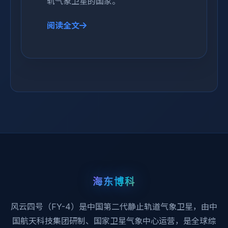
轨气象卫星的国家。
阅读全文
海东博科
风云四号（FY-4）是中国第二代静止轨道气象卫星，由中
国航天科技集团研制、国家卫星气象中心运营，是全球综