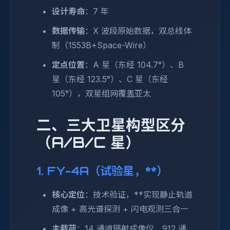
设计寿命
：7 年
数据传输
：X 波段原始数据，双总线体
制（1553B+Space-Wire）
定点位置
：A 星（东经 104.7°）、B
星（东经 123.5°）、C 星（东经
105°），双星组网覆盖亚太
二、三大卫星构型区分
（A/B/C 星）
1. FY-4A（试验星，**）
核心定位
：技术验证，**实现静止轨道
成像 + 高光谱探测 + 闪电观测三合一
主载荷
：14 通道辐射成像仪、912 通