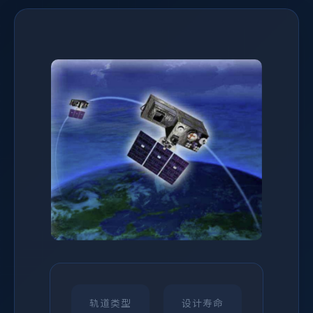
轨道类型
设计寿命