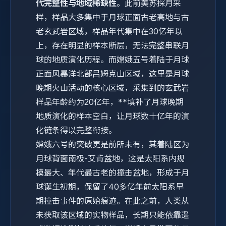
代完整性与地域稀缺性
。此前美苏探月采
样，样品大多集中于月球正面古老高地与古
老玄武岩区域，样品年代集中在30亿年以
上，存在明显的样本断层，无法完整串联月
球的地质演化历程。而嫦娥五号着陆于月球
正面风暴洋北部吕姆克山区域，这里是月球
晚期火山活动的核心区域，采集到的玄武岩
样品年龄约为20亿年，**填补了月球晚期
地质演化的样本空白，让月球数十亿年的演
化链条得以完整衔接。
嫦娥六号的突破更是前所未有，其着陆区为
月球背面南极-艾肯盆地，这是太阳系内规
模最大、年代最古老的撞击盆地，形成于月
球诞生初期，保留了40多亿年前太阳系早
期撞击事件的原始痕迹。在此之前，人类从
未获取该区域的实物样品，长期只能依靠遥