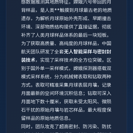
感数据推测其地质特征。嫦娥六号带回的月
背样品，是人类**触摸到月球最古老的地质
遗存，为解析月球原始外壳形成、早期撞击
环境、深部物质结构提供了直接证据，彻底
补齐了人类月球样品体系的最后一块短板。
为了获取高质量、高纯度的月球样品，中国
航天团队研发了全套
无人智能采样与密封封
装技术
，实现了采样技术的全方位突破。区
别于国外单一采样模式，嫦娥探测器搭载双
模式采样系统，分为机械臂表取和钻取两种
方式。表取可精准采集月球表层月壤，记录
月面最新的空间环境沉积信息；钻取可深入
月面地下数十厘米，获取未受太阳风、微陨
石干扰的原始月壤与岩芯样品，最大程度保
留样品的原始地质信息。
同时，团队攻克了超高密封、防污染、防扰