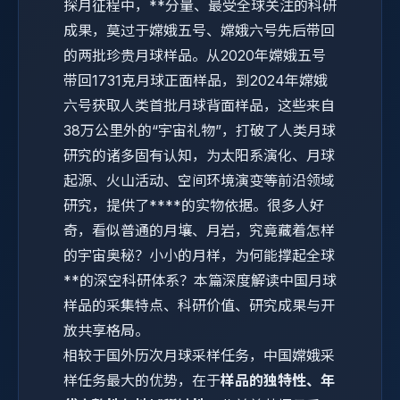
探月征程中，**分量、最受全球关注的科研
成果，莫过于嫦娥五号、嫦娥六号先后带回
的两批珍贵月球样品。从2020年嫦娥五号
带回1731克月球正面样品，到2024年嫦娥
六号获取人类首批月球背面样品，这些来自
38万公里外的“宇宙礼物”，打破了人类月球
研究的诸多固有认知，为太阳系演化、月球
起源、火山活动、空间环境演变等前沿领域
研究，提供了****的实物依据。很多人好
奇，看似普通的月壤、月岩，究竟藏着怎样
的宇宙奥秘？小小的月样，为何能撑起全球
**的深空科研体系？本篇深度解读中国月球
样品的采集特点、科研价值、研究成果与开
放共享格局。
相较于国外历次月球采样任务，中国嫦娥采
样任务最大的优势，在于
样品的独特性、年