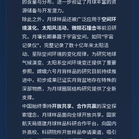
的含量与分布，进一步验证了月球丰富的资
源储备与开发潜力。
除此之外，月球样品还被广泛应用于
空间环
境演化、太阳风活动、微陨石撞击
等前沿研
究。月壤长期暴露于宇宙空间，如同“宇宙
记录仪”，完整记录了数十亿年来太阳活
动、星际空间环境的变化规律，为研究地球
气候演变、太阳系空间环境变迁提供了重要
参照。嫦娥六号月背样品的研究目前持续推
进中，初步成果已证实月背盆地存在特殊的
深部物质，为月球圈层结构研究提供了全新
支撑。
中国始终秉持
开放共享、合作共赢
的深空探
索理念，月球样品面向全球开放共享。国家
航天局搭建月球样品科研合作平台，向国内
外高校、科研院所开放样品申请渠道，吸引