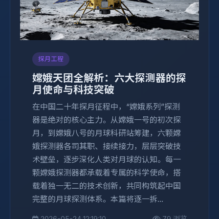
探月工程
嫦娥天团全解析：六大探测器的探
月使命与科技突破
在中国二十年探月征程中，“嫦娥系列”探测
器是绝对的核心主力。从嫦娥一号的初次探
月，到嫦娥八号的月球科研站筹建，六颗嫦
娥探测器各司其职、接续接力，层层突破技
术壁垒，逐步深化人类对月球的认知。每一
颗嫦娥探测器都承载着专属的科学使命，搭
载着独一无二的技术创新，共同构筑起中国
完整的月球探测体系。本篇将逐一拆...
2026-05-24 12:19:10
79 浏览