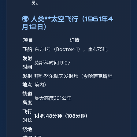
员。
🌍 人类**太空飞行（1961年4
月12日）
项目
详情
飞船
东方1号（Восток-1），重4.75吨
发射
莫斯科时间 9:07
时间
发射
拜科努尔航天发射场（今哈萨克斯坦
地点
境内）
轨道
最大高度301公里
高度
飞行
1小时48分钟（108分钟）
时长
绕地