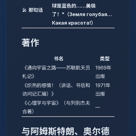
球是蓝色的……美极
🎤
那句话
了！"（Земля голубая…
Какая красота!）
著作
书名
类型
《通向宇宙之路——苏联航天员
1969年
札记》
出版
《炽热的感情！（讲话、书信和
1971年
访问记汇编）》
出版
《心理学与宇宙》（与列别杰夫
—
合著）
与阿姆斯特朗、奥尔德