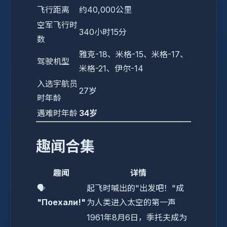
飞行距离
约40,000公里
空军飞行时
340小时15分
数
雅克-18、米格-15、米格-17、
驾驶机型
米格-21、伊尔-14
入选宇航员
27岁
时年龄
遇难时年龄
34岁
趣闻合集
趣闻
详情
🗣️
起飞时喊出的"出发吧！"成
"Поехали!"
为人类进入太空的第一声
1961年8月6日，季托夫成为