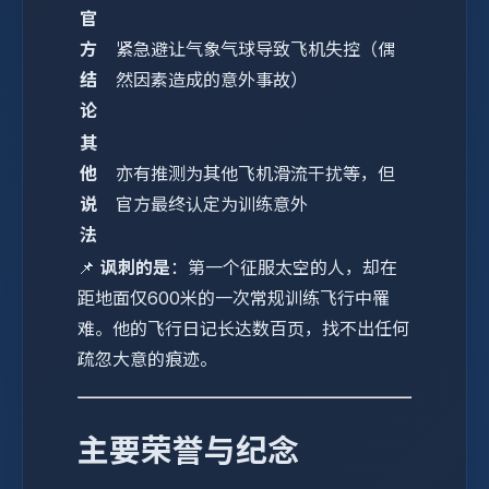
官
方
紧急避让气象气球导致飞机失控（偶
结
然因素造成的意外事故）
论
其
他
亦有推测为其他飞机滑流干扰等，但
说
官方最终认定为训练意外
法
📌
讽刺的是
：第一个征服太空的人，却在
距地面仅600米的一次常规训练飞行中罹
难。他的飞行日记长达数百页，找不出任何
疏忽大意的痕迹。
主要荣誉与纪念