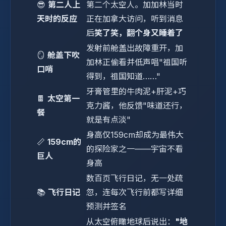
😎
第二人上
第二个太空人。加加林当时
天时的反应
正在加拿大访问，听到消息
后
笑了笑，翻个身又睡着了
发射前舱盖出故障重开，加
🪞
舱盖下吹
加林正偷看并低声唱"祖国听
口哨
得到，祖国知道……"
牙膏管里的牛肉泥+肝泥+巧
🍫
太空第一
克力酱，他反馈"味道还行，
餐
就是有点淡"
身高仅159cm却成为最伟大
📏
159cm的
的探险家之一——宇宙不看
巨人
身高
数百页飞行日记，无一处疏
📚
飞行日记
忽，连每次飞行前都写详细
预测并签名
从太空俯瞰地球后说出：
"地