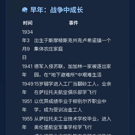
🪖 早年：战争中成长
时间
事件
1934
年3
出生于斯摩棱斯克州克卢希诺镇一个
月9
集体农庄家庭
日
1941
德军入侵苏联，加加林一家被逐出家
年
园，在"地下避难所"中艰难生活
1949
15岁辍学进入工厂当翻砂工人，业余
年
在萨拉托夫航空俱乐部学飞行
1951
以优异成绩毕业于柳别尔齐职业中
年
学，成为受训冶金工人
1955
从萨拉托夫工业技术学校毕业，进入
年
奥伦堡航空军事学校学飞行