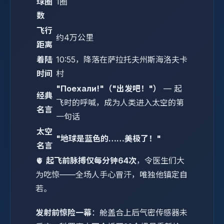
球圈
1圈
数
飞行
约4万公里
距离
着陆
10:55，降落在萨拉托夫州斯海洛夫卡
时间
村
"Поехали!"（"出发吧！"）
— 起
经典
飞时的呼喊，成为人类进入太空的第
名言
一句话
太空
"地球是蓝色的……美极了！"
名言
🫀
起飞前脉搏仅每分钟64次
，令医生们大
为吃惊——全场人手心冒汗，唯独他镇定自
若。
发射前惊险一幕
：舱盖合上后气密传感器未