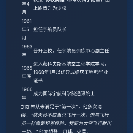
年4
上尉晋升为少校
月
1961
年5
担任宇航员队长
月
1963
晋升上校，任宇航员训练中心副主任
年
进入茹科夫斯基航空工程学院学习，
1965
1968年1月以优异成绩获工程师毕业
年底
证书
1966
成为国际宇航科学院通讯院士
年
加加林从未满足于"第一次"，他多次请
缨：
"航天员不应当只飞行一次，他与飞行
员一样需要积累经验。我要为太空飞行献出
一切。"
他梦想登上月球、火星。