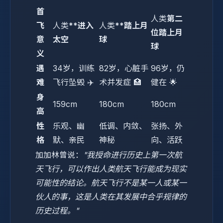
首
人类
第二
飞
人类
**进入
人类
**踏上月
位踏上月
意
太空
球
球
义
遇
34岁，训练
82岁，心脏手
96岁，仍
难
飞行坠毁 ✈️
术并发症 🏥
健在 🌟
身
159cm
180cm
180cm
高
性
乐观、幽
低调、内敛、
张扬、外
格
默、亲民
神秘
向、活跃
加加林曾说：
"我授命进行历史上第一次航
天飞行，可以作出人类航天飞行能成为现实
可能性的结论。航天飞行不是某一人或某一
伙人的事，这是人类在其发展中合乎规律的
历史过程。"