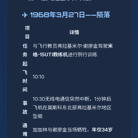
✈️ 1968年3月27日——陨落
项
详情
目
任
与飞行教员弗拉基米尔·谢廖金驾驶
米
务
格-15UTI教练机
进行例行训练
起
飞
10:10
时
间
10:30无线电通信突然中断，1分钟后
事
飞机在莫斯科东北部弗拉基米尔地区
故
坠毁
遇
加加林与谢廖金当场牺牲，
年仅34岁
难