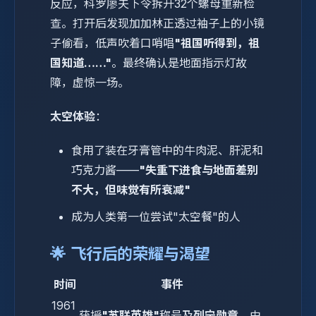
反应，科罗廖夫下令拆开32个螺母重新检
查。打开后发现加加林正透过袖子上的小镜
子偷看，低声吹着口哨唱
"祖国听得到，祖
国知道……"
。最终确认是地面指示灯故
障，虚惊一场。
太空体验
：
食用了装在牙膏管中的牛肉泥、肝泥和
巧克力酱——
"失重下进食与地面差别
不大，但味觉有所衰减"
成为人类第一位尝试"太空餐"的人
🌟 飞行后的荣耀与渴望
时间
事件
1961
获授
"苏联英雄"
称号及
列宁勋章
，由