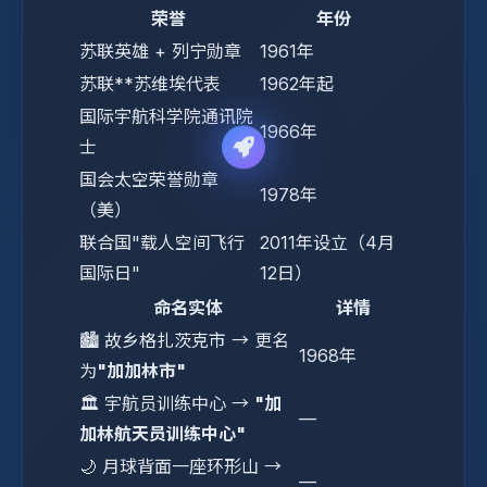
荣誉
年份
苏联英雄 + 列宁勋章
1961年
苏联**苏维埃代表
1962年起
国际宇航科学院通讯院
1966年
士
国会太空荣誉勋章
1978年
（美）
联合国"载人空间飞行
2011年设立（4月
国际日"
12日）
命名实体
详情
🏙️ 故乡格扎茨克市 → 更名
1968年
为
"加加林市"
🏛️ 宇航员训练中心 →
"加
—
加林航天员训练中心"
🌙 月球背面一座环形山 →
—