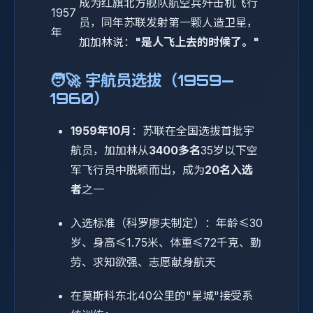
成为红旗北方舰队航空兵歼击机飞行
1957
员，同年苏联发射第一颗人造卫星，
年
加加林说：
"是人飞上去的时候了。"
🧑‍🚀 宇航员选拔（1959—
1960）
1959年10月
：苏联在全国选拔首批宇
航员，加加林从
3400多名
35岁以下空
军飞行员中脱颖而出，成为
20名入选
者
之一
入选标准（科罗廖夫制定）：年龄≤30
岁、身高≤1.75米、体重≤72千克、勤
劳、求知欲强、志愿献身航天
在莫斯科东北40公里的"星城"接受系