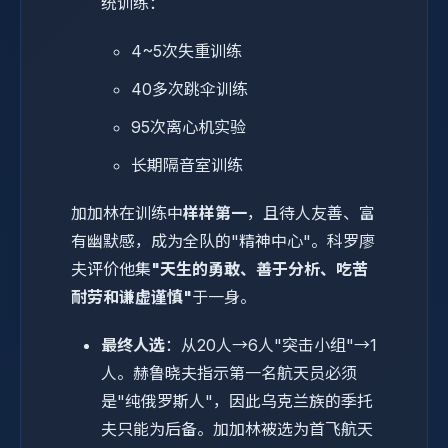
统训练：
4~5次失重训练
40多次跳伞训练
95次离心机实验
长期隔音室训练
加加林在训练中
样样第一
，且待人友善、富
有幽默感，成为全队的"精神中心"。科罗廖
夫评价他集
"天生的勇敢、善于分析、吃苦
耐劳和谦虚谨慎"
于一身。
最终人选
：从20人→6人"突击小组"→1
人。赫鲁晓夫指示第一名航天员必须
是"纯俄罗斯人"，因此乌克兰族的季托
夫只能为后备。加加林被选为首飞航天