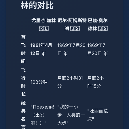
林的对比
尤里·加加林
尼尔·阿姆斯特
巴兹·奥尔
🇷🇺
朗 🇺🇸
德林 🇺🇸
首
飞
1961年4月
1969年7月20
1969年7
时
12日
🥇
日 🥈
月20日 🥉
间
飞
行
月面2小时31
月面2小
108分钟
时
分
时15分
长
经
"Поехали!
"我的一小
典
"壮丽而荒
（出发
步，人类的一
名
凉"
吧！）"
大步"
言