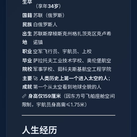
生卒
（享年
34岁
）
国籍
苏联（俄罗斯）
民族
白俄罗斯人
出生
苏联斯摩棱斯克州格扎茨克区克卢希
地
诺镇
职业
空军飞行员、宇航员、上校
毕业
萨拉托夫工业技术学校、奥伦堡航空
院校
军事学校、茹科夫斯基航空工程学院
主要
🚀
人类历史上第一个进入太空的人
；
成就
第一个从太空看到地球全貌的人
📏
身高仅159厘米
（因东方号飞船座舱空间
限制，宇航员身高需≤1.75米）
人生经历