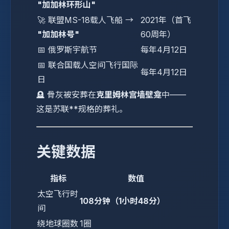
"加加林环形山"
🚀 联盟MS-18载人飞船 →
2021年（首飞
"加加林号"
60周年）
📅 俄罗斯宇航节
每年4月12日
📅 联合国载人空间飞行国际
每年4月12日
日
🪦 骨灰被安葬在
克里姆林宫墙壁龛
中——
这是苏联**规格的葬礼。
关键数据
指标
数值
太空飞行时
108分钟（1小时48分）
间
绕地球圈数
1圈