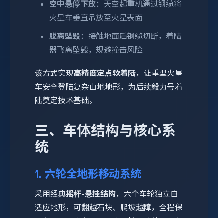
空中悬停下放
：天空起重机通过钢缆将
火星车垂直吊放至火星表面
脱离坠毁
：接触地面后钢缆切断，着陆
器飞离坠毁，规避撞击风险
该方式实现
高精度定点软着陆
，让重型火星
车安全登陆复杂山地地形，为后续毅力号着
陆奠定技术基础。
三、车体结构与核心系
统
1. 六轮全地形移动系统
采用经典
摇杆-悬挂结构
，六个车轮独立自
适应地形，可翻越石块、爬坡越障，全程保