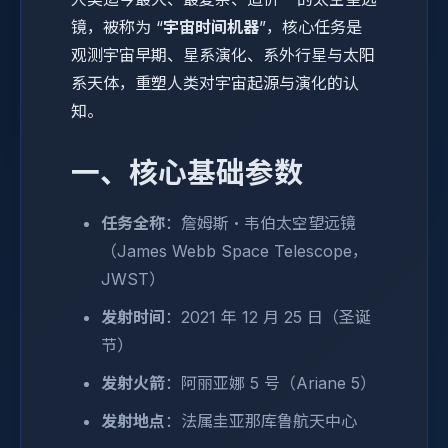
镜，被称为 “
宇宙时间机器
”，核心任务是
观测宇宙早期、星系演化、系外行星与太阳
系天体，重塑人类对宇宙起源与演化的认
知。
一、核心基础参数
任务全称
：詹姆斯・韦伯太空望远镜
（James Webb Space Telescope，
JWST）
发射时间
：2021 年 12 月 25 日（圣诞
节）
发射火箭
：阿丽亚娜 5 号（Ariane 5）
发射地点
：法属圭亚那库鲁航天中心