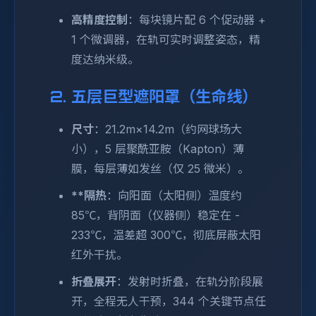
高精度控制
：每块镜片配 6 个促动器 +
1 个微调器，在轨可实时调整姿态，精
度达纳米级。
2. 五层巨型遮阳罩（生命线）
尺寸
：21.2m×14.2m（约网球场大
小），5 层聚酰亚胺（Kapton）薄
膜，每层薄如发丝（仅 25 微米）。
**隔热
：向阳面（太阳侧）温度约
85℃，背阴面（仪器侧）稳定在 -
233℃，温差超 300℃，彻底屏蔽太阳
红外干扰。
折叠展开
：发射时折叠，在轨分阶段展
开，全程无人干预，344 个关键节点任