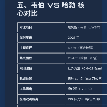
五、韦伯 VS 哈勃 核
心对比
对比项目
詹姆斯・韦伯（JWST）
发射年份
2021 年
主镜直径
6.5 米（镀金铍镜）
集光面积
25.4㎡（哈勃 5.6 倍）
观测波段
红外为主（0.6–28.5μm）
轨道位置
日地 L2 点（150 万公里）
工作温度
极低温（-233℃）
极限观测距离
136 亿光年（宇宙早期）