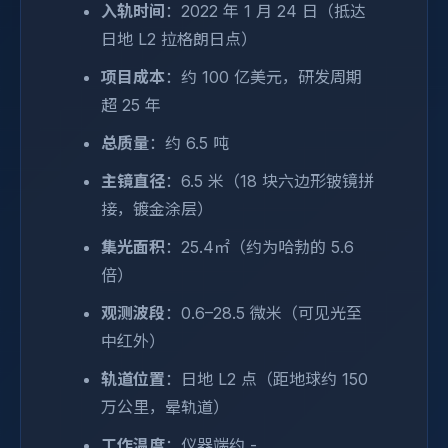
入轨时间
：2022 年 1 月 24 日（抵达
日地 L2 拉格朗日点）
项目成本
：约 100 亿美元，研发周期
超 25 年
总质量
：约 6.5 吨
主镜直径
：6.5 米（18 块六边形铍镜拼
接，镀金涂层）
集光面积
：25.4㎡（约为哈勃的 5.6
倍）
观测波段
：0.6–28.5 微米（可见光至
中红外）
轨道位置
：日地 L2 点（距地球约 150
万公里，晕轨道）
工作温度
：仪器端约 -