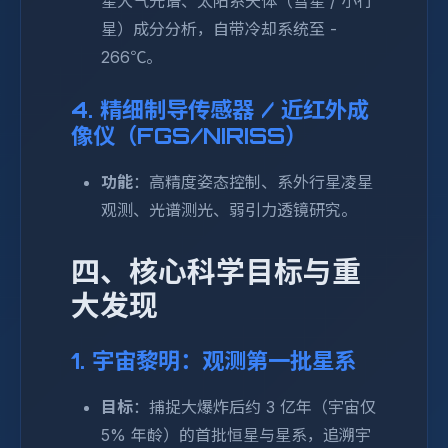
星大气光谱、太阳系天体（彗星 / 小行
星）成分分析，自带冷却系统至 -
266℃。
4. 精细制导传感器 / 近红外成
像仪（FGS/NIRISS）
功能
：高精度姿态控制、系外行星凌星
观测、光谱测光、弱引力透镜研究。
四、核心科学目标与重
大发现
1. 宇宙黎明：观测第一批星系
目标
：捕捉大爆炸后约 3 亿年（宇宙仅
5% 年龄）的首批恒星与星系，追溯宇