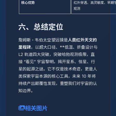
核心优势
红外穿透、高灵敏度、早期
观测
六、总结定位
詹姆斯・韦伯太空望远镜是
人类红外天文的
里程碑
，以超大口径、**低温、折叠设计与
L2 轨道四大突破，突破哈勃观测极限，直
接 “看见” 宇宙黎明，揭开星系、恒星、行
星的起源之谜。它不仅是技术奇迹，更是人
类探索宇宙本源的核心工具，未来 10 年将
持续产出颠覆性发现，重塑我们对宇宙的认
知边界。
相关图片