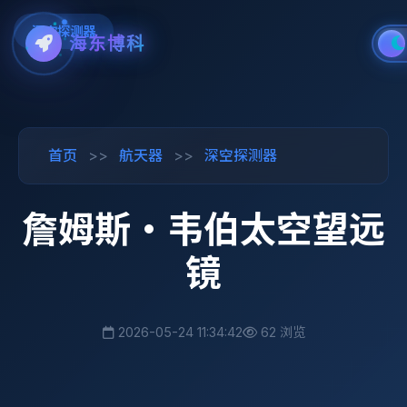
深空探测器
海东博科
首页
>>
航天器
>>
深空探测器
詹姆斯·韦伯太空望远
镜
2026-05-24 11:34:42
62 浏览