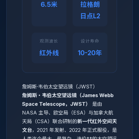
6.5米
拉格朗
日点L2
观测波长
设计寿命
红外线
10-20年
詹姆斯·韦伯太空望远镜（JWST）
詹姆斯・韦伯太空望远镜（James Webb
Space Telescope，JWST）
是由
NASA 主导、欧空局（ESA）与加拿大航
天局（CSA）联合研制的
新一代红外空间天
文台
，2021 年发射、2022 年正式服役，是
人类迄今最大、最复杂、造价**的太空望远